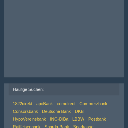
Häufige Suchen:
1822direkt
apoBank
comdirect
Commerzbank
Consorsbank
Deutsche Bank
DKB
HypoVereinsbank
ING-DiBa
LBBW
Postbank
Raiffeisenbank
Sparda-Bank
Sparkasse