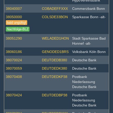
HypoVereinsbank
38040007
COBADEFFXXX
Commerzbank Bonn
38050000
COLSDE33BON
Sparkasse Bonn -alt-
bald ungültig!
Nachfolge-BLZ
38051290
WELADED1HON
Stadt Sparkasse Bad
Honnef -alt-
38060186
GENODED1BRS
Volksbank Köln Bonn
38070024
DEUTDEDB380
Deutsche Bank
38070059
DEUTDEDK380
Deutsche Bank
38070408
DEUTDEDKP38
Postbank
Niederlassung
Deutsche Bank
38070424
DEUTDEDBP38
Postbank
Niederlassung
Deutsche Bank