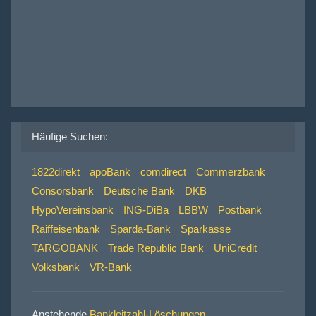
Häufige Suchen:
1822direkt
apoBank
comdirect
Commerzbank
Consorsbank
Deutsche Bank
DKB
HypoVereinsbank
ING-DiBa
LBBW
Postbank
Raiffeisenbank
Sparda-Bank
Sparkasse
TARGOBANK
Trade Republic Bank
UniCredit
Volksbank
VR-Bank
Anstehende
Bankleitzahl-Löschungen