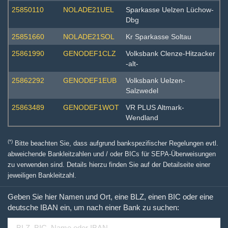
25850110
NOLADE21UEL
Sparkasse Uelzen Lüchow-
Dbg
25851660
NOLADE21SOL
Kr Sparkasse Soltau
25861990
GENODEF1CLZ
Volksbank Clenze-Hitzacker
-alt-
25862292
GENODEF1EUB
Volksbank Uelzen-
Salzwedel
25863489
GENODEF1WOT
VR PLUS Altmark-
Wendland
(*)
Bitte beachten Sie, dass aufgrund bankspezifischer Regelungen evtl.
abweichende Bankleitzahlen und / oder BICs für SEPA-Überweisungen
zu verwenden sind. Details hierzu finden Sie auf der Detailseite einer
jeweiligen Bankleitzahl.
Geben Sie hier Namen und Ort, eine BLZ, einen BIC oder eine
deutsche IBAN ein, um nach einer Bank zu suchen: