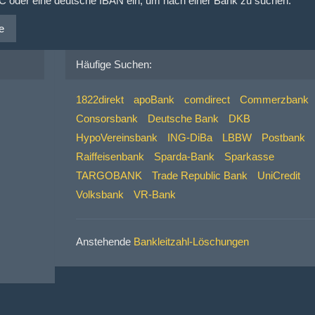
IC oder eine deutsche IBAN ein, um nach einer Bank zu suchen:
e
Häufige Suchen:
1822direkt
apoBank
comdirect
Commerzbank
Consorsbank
Deutsche Bank
DKB
HypoVereinsbank
ING-DiBa
LBBW
Postbank
Raiffeisenbank
Sparda-Bank
Sparkasse
TARGOBANK
Trade Republic Bank
UniCredit
Volksbank
VR-Bank
Anstehende
Bankleitzahl-Löschungen