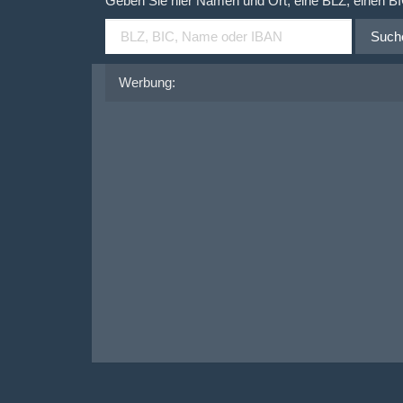
Geben Sie hier Namen und Ort, eine BLZ, einen B
Such
Werbung: