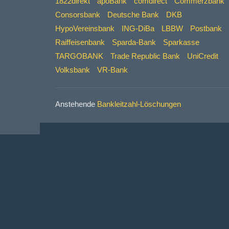
1822direkt
apoBank
comdirect
Commerzbank
Consorsbank
Deutsche Bank
DKB
HypoVereinsbank
ING-DiBa
LBBW
Postbank
Raiffeisenbank
Sparda-Bank
Sparkasse
TARGOBANK
Trade Republic Bank
UniCredit
Volksbank
VR-Bank
Anstehende
Bankleitzahl-Löschungen