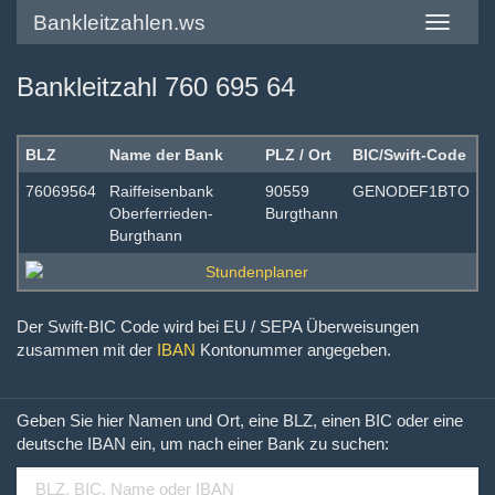
Bankleitzahlen.ws
Toggle
navigatio
Bankleitzahl 760 695 64
BLZ
Name der Bank
PLZ / Ort
BIC/Swift-Code
76069564
Raiffeisenbank
90559
GENODEF1BTO
Oberferrieden-
Burgthann
Burgthann
Der Swift-BIC Code wird bei EU / SEPA Überweisungen
zusammen mit der
IBAN
Kontonummer angegeben.
Geben Sie hier Namen und Ort, eine BLZ, einen BIC oder eine
deutsche IBAN ein, um nach einer Bank zu suchen: