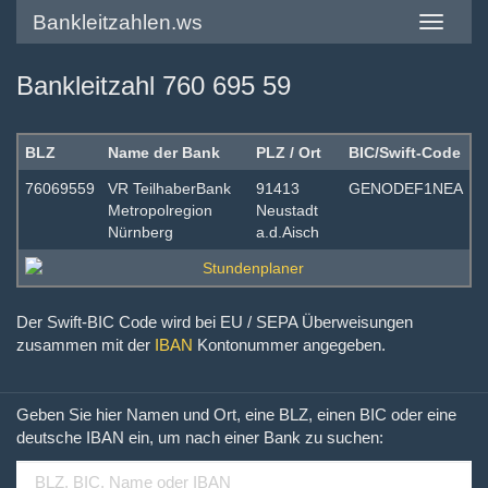
Bankleitzahlen.ws
Toggle
navigatio
Bankleitzahl 760 695 59
BLZ
Name der Bank
PLZ / Ort
BIC/Swift-Code
76069559
VR TeilhaberBank
91413
GENODEF1NEA
Metropolregion
Neustadt
Nürnberg
a.d.Aisch
Der Swift-BIC Code wird bei EU / SEPA Überweisungen
zusammen mit der
IBAN
Kontonummer angegeben.
Geben Sie hier Namen und Ort, eine BLZ, einen BIC oder eine
deutsche IBAN ein, um nach einer Bank zu suchen: