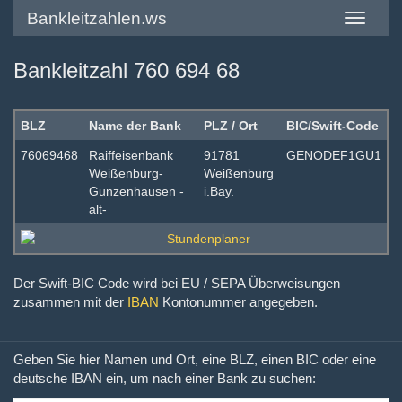
Bankleitzahlen.ws
Toggle
navigatio
Bankleitzahl 760 694 68
BLZ
Name der Bank
PLZ / Ort
BIC/Swift-Code
76069468
Raiffeisenbank
91781
GENODEF1GU1
Weißenburg-
Weißenburg
Gunzenhausen -
i.Bay.
alt-
Der Swift-BIC Code wird bei EU / SEPA Überweisungen
zusammen mit der
IBAN
Kontonummer angegeben.
Geben Sie hier Namen und Ort, eine BLZ, einen BIC oder eine
deutsche IBAN ein, um nach einer Bank zu suchen: