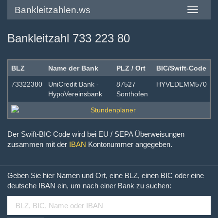
Bankleitzahlen.ws
Toggle
navigatio
Bankleitzahl 733 223 80
BLZ
Name der Bank
PLZ / Ort
BIC/Swift-Code
73322380
UniCredit Bank -
87527
HYVEDEMM570
HypoVereinsbank
Sonthofen
Der Swift-BIC Code wird bei EU / SEPA Überweisungen
zusammen mit der
IBAN
Kontonummer angegeben.
Geben Sie hier Namen und Ort, eine BLZ, einen BIC oder eine
deutsche IBAN ein, um nach einer Bank zu suchen: