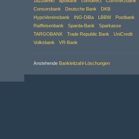
1822direkt
apoBank
comdirect
Commerzbank
Consorsbank
Deutsche Bank
DKB
HypoVereinsbank
ING-DiBa
LBBW
Postbank
Raiffeisenbank
Sparda-Bank
Sparkasse
TARGOBANK
Trade Republic Bank
UniCredit
Volksbank
VR-Bank
Anstehende
Bankleitzahl-Löschungen