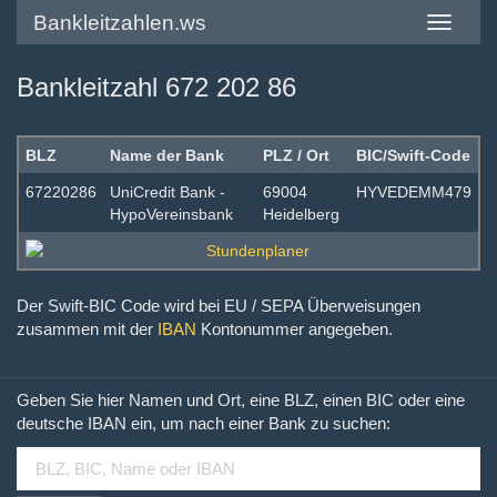
Bankleitzahlen.ws
Toggle
navigatio
Bankleitzahl 672 202 86
BLZ
Name der Bank
PLZ / Ort
BIC/Swift-Code
67220286
UniCredit Bank -
69004
HYVEDEMM479
HypoVereinsbank
Heidelberg
Der Swift-BIC Code wird bei EU / SEPA Überweisungen
zusammen mit der
IBAN
Kontonummer angegeben.
Geben Sie hier Namen und Ort, eine BLZ, einen BIC oder eine
deutsche IBAN ein, um nach einer Bank zu suchen: