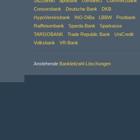
1822direkt
apoBank
comdirect
Commerzbank
Consorsbank
Deutsche Bank
DKB
HypoVereinsbank
ING-DiBa
LBBW
Postbank
Raiffeisenbank
Sparda-Bank
Sparkasse
TARGOBANK
Trade Republic Bank
UniCredit
Volksbank
VR-Bank
Anstehende
Bankleitzahl-Löschungen