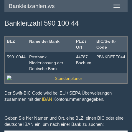
Bankleitzahlen.ws
Toggle
navigatio
Bankleitzahl 590 100 44
BLZ
Name der Bank
PLZ /
BIC/Swift-
Ort
Code
59010044
Postbank
44787
PBNKDEFF044
Niederlassung der
Bochum
Deutsche Bank
Der Swift-BIC Code wird bei EU / SEPA Überweisungen
zusammen mit der
IBAN
Kontonummer angegeben.
Geben Sie hier Namen und Ort, eine BLZ, einen BIC oder eine
deutsche IBAN ein, um nach einer Bank zu suchen: