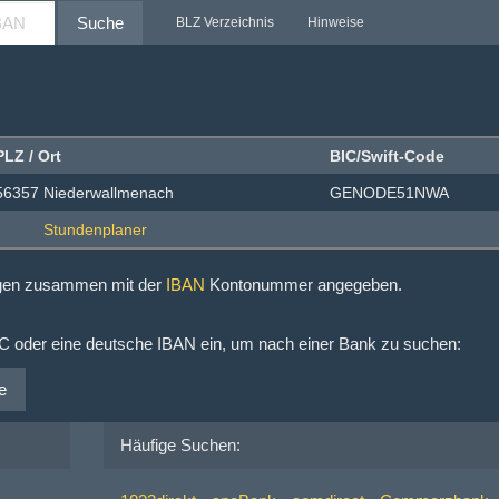
Suche
BLZ Verzeichnis
Hinweise
PLZ / Ort
BIC/Swift-Code
56357 Niederwallmenach
GENODE51NWA
ngen zusammen mit der
IBAN
Kontonummer angegeben.
IC oder eine deutsche IBAN ein, um nach einer Bank zu suchen:
e
Häufige Suchen: