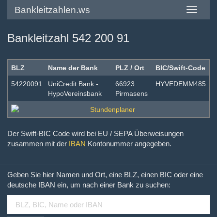
Bankleitzahlen.ws
Toggle
navigatio
Bankleitzahl 542 200 91
BLZ
Name der Bank
PLZ / Ort
BIC/Swift-Code
54220091
UniCredit Bank -
66923
HYVEDEMM485
HypoVereinsbank
Pirmasens
Der Swift-BIC Code wird bei EU / SEPA Überweisungen
zusammen mit der
IBAN
Kontonummer angegeben.
Geben Sie hier Namen und Ort, eine BLZ, einen BIC oder eine
deutsche IBAN ein, um nach einer Bank zu suchen: