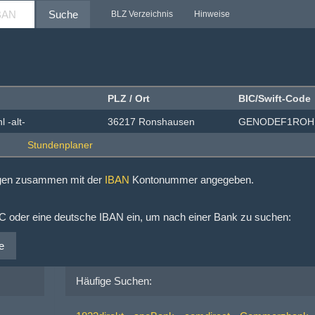
Suche
BLZ Verzeichnis
Hinweise
PLZ / Ort
BIC/Swift-Code
 -alt-
36217 Ronshausen
GENODEF1ROH
ngen zusammen mit der
IBAN
Kontonummer angegeben.
IC oder eine deutsche IBAN ein, um nach einer Bank zu suchen:
e
Häufige Suchen: