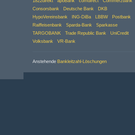
1822direkt
apoBank
comdirect
Commerzbank
Consorsbank
Deutsche Bank
DKB
HypoVereinsbank
ING-DiBa
LBBW
Postbank
Raiffeisenbank
Sparda-Bank
Sparkasse
TARGOBANK
Trade Republic Bank
UniCredit
Volksbank
VR-Bank
Anstehende
Bankleitzahl-Löschungen