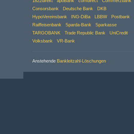
1822direkt
apoBank
comdirect
Commerzbank
Consorsbank
Deutsche Bank
DKB
HypoVereinsbank
ING-DiBa
LBBW
Postbank
Raiffeisenbank
Sparda-Bank
Sparkasse
TARGOBANK
Trade Republic Bank
UniCredit
Volksbank
VR-Bank
Anstehende
Bankleitzahl-Löschungen