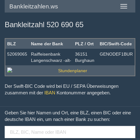
Bankleitzahlen.ws
Toggle
navigatio
Bankleitzahl 520 690 65
BLZ
Name der Bank
PLZ / Ort
BIC/Swift-Code
52069065
Raiffeisenbank
36151
GENODEF1BUR
Langenschwarz -alt-
Burghaun
Der Swift-BIC Code wird bei EU / SEPA Überweisungen
zusammen mit der
IBAN
Kontonummer angegeben.
Geben Sie hier Namen und Ort, eine BLZ, einen BIC oder eine
deutsche IBAN ein, um nach einer Bank zu suchen: