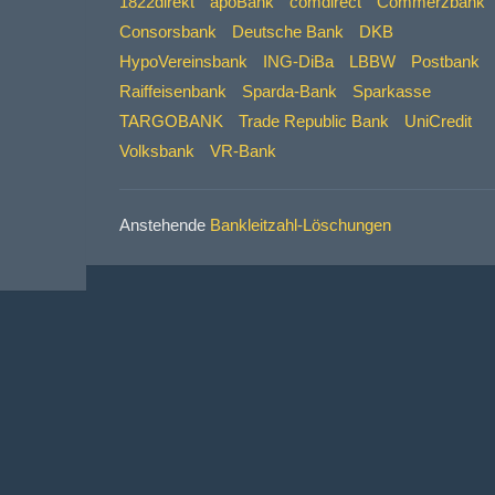
1822direkt
apoBank
comdirect
Commerzbank
Consorsbank
Deutsche Bank
DKB
HypoVereinsbank
ING-DiBa
LBBW
Postbank
Raiffeisenbank
Sparda-Bank
Sparkasse
TARGOBANK
Trade Republic Bank
UniCredit
Volksbank
VR-Bank
Anstehende
Bankleitzahl-Löschungen