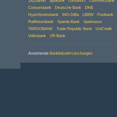
1822direkt
apoBank
comdirect
Commerzbank
Consorsbank
Deutsche Bank
DKB
HypoVereinsbank
ING-DiBa
LBBW
Postbank
Raiffeisenbank
Sparda-Bank
Sparkasse
TARGOBANK
Trade Republic Bank
UniCredit
Volksbank
VR-Bank
Anstehende
Bankleitzahl-Löschungen