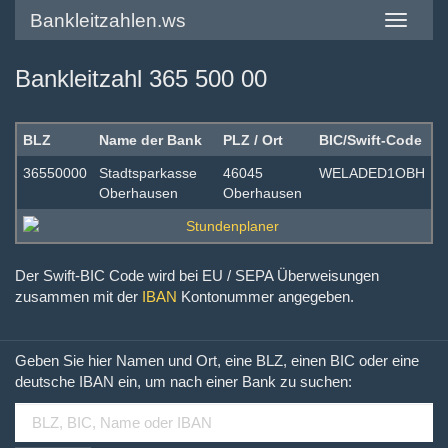
Bankleitzahlen.ws
Toggle
navigatio
Bankleitzahl 365 500 00
BLZ
Name der Bank
PLZ / Ort
BIC/Swift-Code
36550000
Stadtsparkasse
46045
WELADED1OBH
Oberhausen
Oberhausen
Der Swift-BIC Code wird bei EU / SEPA Überweisungen
zusammen mit der
IBAN
Kontonummer angegeben.
Geben Sie hier Namen und Ort, eine BLZ, einen BIC oder eine
deutsche IBAN ein, um nach einer Bank zu suchen: