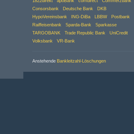
1822direkt
apoBank
comdirect
Commerzbank
Consorsbank
Deutsche Bank
DKB
HypoVereinsbank
ING-DiBa
LBBW
Postbank
Raiffeisenbank
Sparda-Bank
Sparkasse
TARGOBANK
Trade Republic Bank
UniCredit
Volksbank
VR-Bank
Anstehende
Bankleitzahl-Löschungen