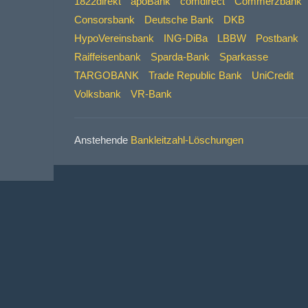
1822direkt
apoBank
comdirect
Commerzbank
Consorsbank
Deutsche Bank
DKB
HypoVereinsbank
ING-DiBa
LBBW
Postbank
Raiffeisenbank
Sparda-Bank
Sparkasse
TARGOBANK
Trade Republic Bank
UniCredit
Volksbank
VR-Bank
Anstehende
Bankleitzahl-Löschungen