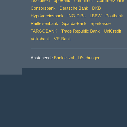
1822direkt
apoBank
comdirect
Commerzbank
Consorsbank
Deutsche Bank
DKB
HypoVereinsbank
ING-DiBa
LBBW
Postbank
Raiffeisenbank
Sparda-Bank
Sparkasse
TARGOBANK
Trade Republic Bank
UniCredit
Volksbank
VR-Bank
Anstehende
Bankleitzahl-Löschungen