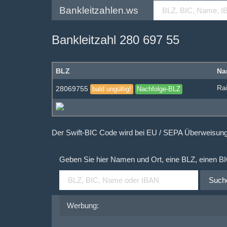
Bankleitzahlen.ws
Bankleitzahl 280 697 55
BLZ
Na
Ra
28069755
bald ungültig!
Nachfolge-BLZ
Der Swift-BIC Code wird bei EU / SEPA Überweisu
Geben Sie hier Namen und Ort, eine BLZ, einen B
Such
Werbung: