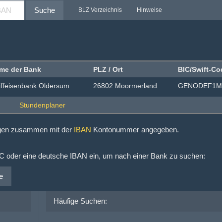
Suche
BLZ Verzeichnis
Hinweise
me der Bank
PLZ / Ort
BIC/Swift-Co
iffeisenbank Oldersum
26802 Moormerland
GENODEF1M
ngen zusammen mit der
IBAN
Kontonummer angegeben.
IC oder eine deutsche IBAN ein, um nach einer Bank zu suchen:
e
Häufige Suchen: