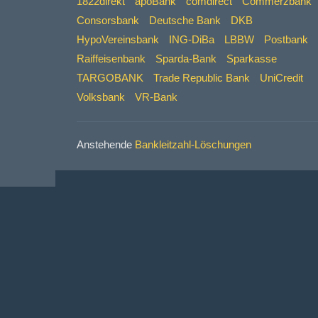
1822direkt
apoBank
comdirect
Commerzbank
Consorsbank
Deutsche Bank
DKB
HypoVereinsbank
ING-DiBa
LBBW
Postbank
Raiffeisenbank
Sparda-Bank
Sparkasse
TARGOBANK
Trade Republic Bank
UniCredit
Volksbank
VR-Bank
Anstehende
Bankleitzahl-Löschungen