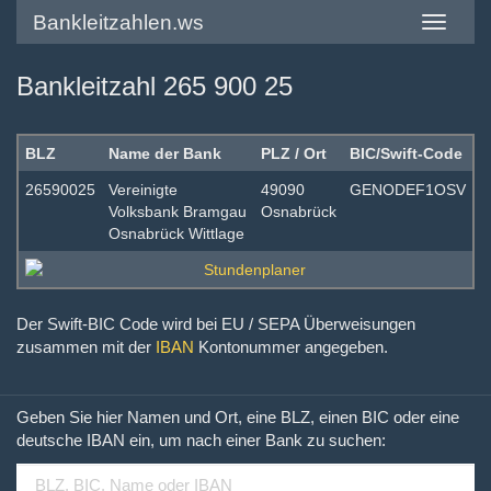
Bankleitzahlen.ws
Toggle
navigatio
Bankleitzahl 265 900 25
BLZ
Name der Bank
PLZ / Ort
BIC/Swift-Code
26590025
Vereinigte
49090
GENODEF1OSV
Volksbank Bramgau
Osnabrück
Osnabrück Wittlage
Der Swift-BIC Code wird bei EU / SEPA Überweisungen
zusammen mit der
IBAN
Kontonummer angegeben.
Geben Sie hier Namen und Ort, eine BLZ, einen BIC oder eine
deutsche IBAN ein, um nach einer Bank zu suchen: