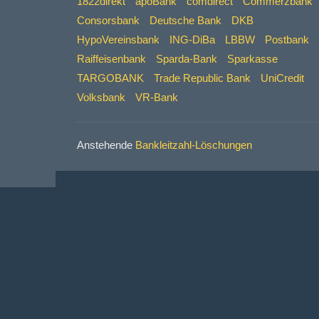
1822direkt
apoBank
comdirect
Commerzbank
Consorsbank
Deutsche Bank
DKB
HypoVereinsbank
ING-DiBa
LBBW
Postbank
Raiffeisenbank
Sparda-Bank
Sparkasse
TARGOBANK
Trade Republic Bank
UniCredit
Volksbank
VR-Bank
Anstehende
Bankleitzahl-Löschungen