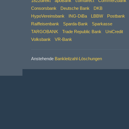
1822direkt
apoBank
comdirect
Commerzbank
Consorsbank
Deutsche Bank
DKB
HypoVereinsbank
ING-DiBa
LBBW
Postbank
Raiffeisenbank
Sparda-Bank
Sparkasse
TARGOBANK
Trade Republic Bank
UniCredit
Volksbank
VR-Bank
Anstehende
Bankleitzahl-Löschungen