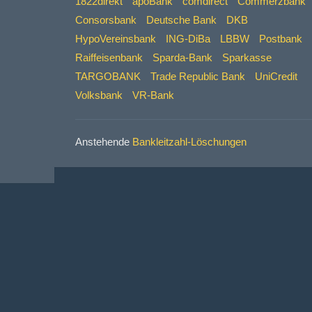
1822direkt
apoBank
comdirect
Commerzbank
Consorsbank
Deutsche Bank
DKB
HypoVereinsbank
ING-DiBa
LBBW
Postbank
Raiffeisenbank
Sparda-Bank
Sparkasse
TARGOBANK
Trade Republic Bank
UniCredit
Volksbank
VR-Bank
Anstehende
Bankleitzahl-Löschungen