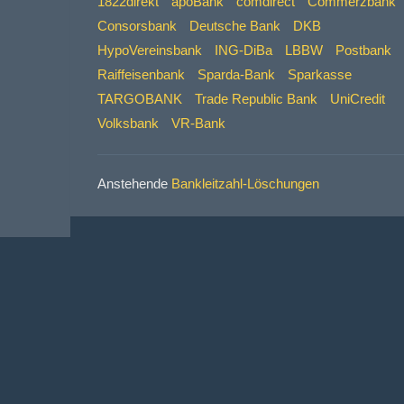
1822direkt
apoBank
comdirect
Commerzbank
Consorsbank
Deutsche Bank
DKB
HypoVereinsbank
ING-DiBa
LBBW
Postbank
Raiffeisenbank
Sparda-Bank
Sparkasse
TARGOBANK
Trade Republic Bank
UniCredit
Volksbank
VR-Bank
Anstehende
Bankleitzahl-Löschungen