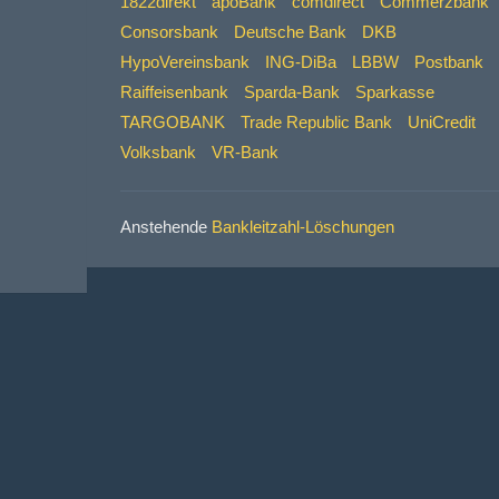
1822direkt
apoBank
comdirect
Commerzbank
Consorsbank
Deutsche Bank
DKB
HypoVereinsbank
ING-DiBa
LBBW
Postbank
Raiffeisenbank
Sparda-Bank
Sparkasse
TARGOBANK
Trade Republic Bank
UniCredit
Volksbank
VR-Bank
Anstehende
Bankleitzahl-Löschungen