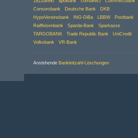
1822direkt
apoBank
comdirect
Commerzbank
Consorsbank
Deutsche Bank
DKB
HypoVereinsbank
ING-DiBa
LBBW
Postbank
Raiffeisenbank
Sparda-Bank
Sparkasse
TARGOBANK
Trade Republic Bank
UniCredit
Volksbank
VR-Bank
Anstehende
Bankleitzahl-Löschungen