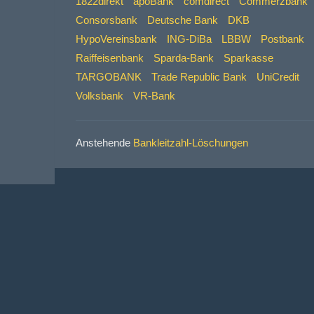
1822direkt
apoBank
comdirect
Commerzbank
Consorsbank
Deutsche Bank
DKB
HypoVereinsbank
ING-DiBa
LBBW
Postbank
Raiffeisenbank
Sparda-Bank
Sparkasse
TARGOBANK
Trade Republic Bank
UniCredit
Volksbank
VR-Bank
Anstehende
Bankleitzahl-Löschungen