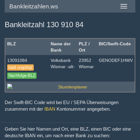
Bankleitzahlen.ws
Toggle
navigatio
Bankleitzahl 130 910 84
BLZ
Name der
PLZ /
BIC/Swift-Code
Bank
Ort
13091084
Volksbank
23952
GENODEF1HWV
Wismar -alt-
Wismar
bald ungültig!
Nachfolge-BLZ
Der Swift-BIC Code wird bei EU / SEPA Überweisungen
zusammen mit der
IBAN
Kontonummer angegeben.
Geben Sie hier Namen und Ort, eine BLZ, einen BIC oder eine
deutsche IBAN ein, um nach einer Bank zu suchen: