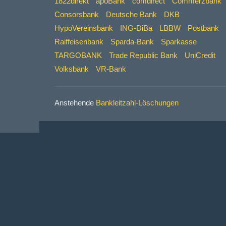
1822direkt
apoBank
comdirect
Commerzbank
Consorsbank
Deutsche Bank
DKB
HypoVereinsbank
ING-DiBa
LBBW
Postbank
Raiffeisenbank
Sparda-Bank
Sparkasse
TARGOBANK
Trade Republic Bank
UniCredit
Volksbank
VR-Bank
Anstehende
Bankleitzahl-Löschungen