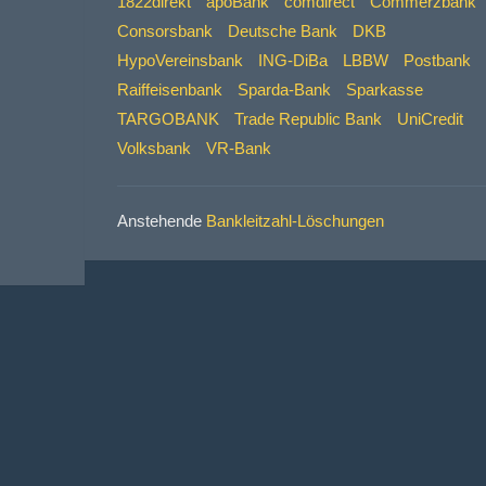
1822direkt
apoBank
comdirect
Commerzbank
Consorsbank
Deutsche Bank
DKB
HypoVereinsbank
ING-DiBa
LBBW
Postbank
Raiffeisenbank
Sparda-Bank
Sparkasse
TARGOBANK
Trade Republic Bank
UniCredit
Volksbank
VR-Bank
Anstehende
Bankleitzahl-Löschungen